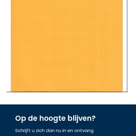
Op de hoogte blijven?
Schrijft u zich dan nu in en ontvang