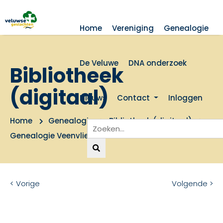
Home
Vereniging
Genealogie
De Veluwe
DNA onderzoek
Bibliotheek
(digitaal)
Nieuws
Contact
Inloggen
Home
Genealogie
Bibliotheek (digitaal)
Genealogie Veenvliet
< Vorige
Volgende >