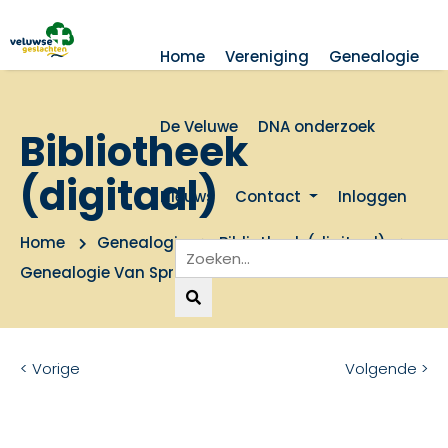
Home
Vereniging
Genealogie
De Veluwe
DNA onderzoek
Bibliotheek
(digitaal)
Nieuws
Contact
Inloggen
Home
Genealogie
Bibliotheek (digitaal)
Genealogie Van Sprakelaar
< Vorige
Volgende >