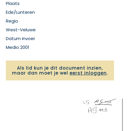
Plaats
Ede/Lunteren
Regio
West-Veluwe
Datum invoer
Medio 2001
Als lid kun je dit document inzien,
maar dan moet je wel
eerst inloggen
.