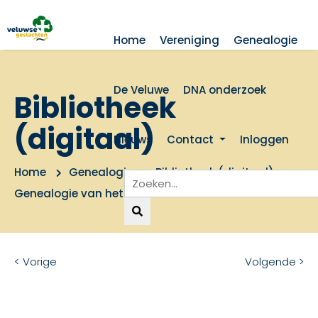
Home
Vereniging
Genealogie
De Veluwe
DNA onderzoek
Bibliotheek
(digitaal)
Nieuws
Contact
Inloggen
Home
Genealogie
Bibliotheek (digitaal)
Genealogie van het geslacht Van Grol
< Vorige
Volgende >