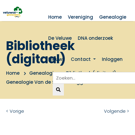
Home
Vereniging
Genealogie
De Veluwe
DNA onderzoek
Bibliotheek
(digitaal)
Nieuws
Contact
Inloggen
Home
Genealogie
Bibliotheek (digitaal)
Genealogie Van de Schootbrugge
< Vorige
Volgende >