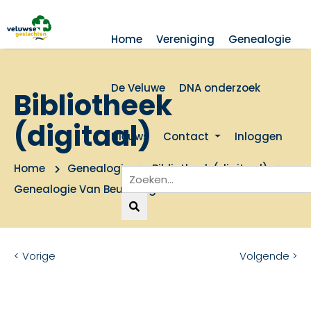
Home
Vereniging
Genealogie
De Veluwe
DNA onderzoek
Bibliotheek
(digitaal)
Nieuws
Contact
Inloggen
Home
Genealogie
Bibliotheek (digitaal)
Genealogie Van Beukering
< Vorige
Volgende >