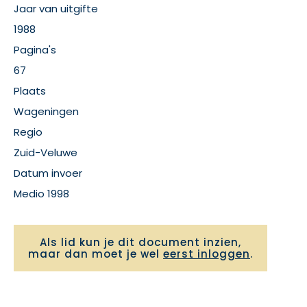
Jaar van uitgifte
1988
Pagina's
67
Plaats
Wageningen
Regio
Zuid-Veluwe
Datum invoer
Medio 1998
Als lid kun je dit document inzien,
maar dan moet je wel
eerst inloggen
.