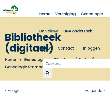
Home
Vereniging
Genealogie
De Veluwe
DNA onderzoek
Bibliotheek
(digitaal)
Nieuws
Contact
Inloggen
Home
Genealogie
Bibliotheek (digitaal)
Genealogie Stamboom familie Ruiter
< Vorige
Volgende >