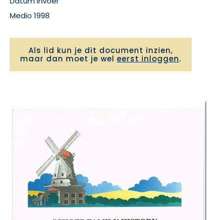
Datum invoer
Medio 1998
Als lid kun je dit document inzien,
maar dan moet je wel
eerst inloggen
.