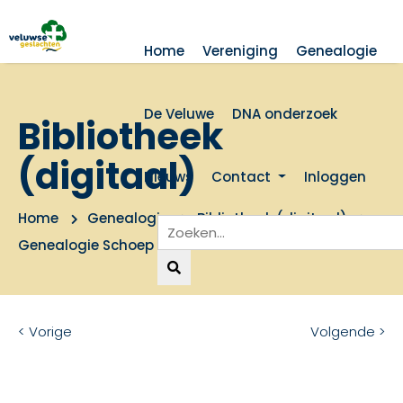
Home
Vereniging
Genealogie
De Veluwe
DNA onderzoek
Bibliotheek
(digitaal)
Nieuws
Contact
Inloggen
Home
Genealogie
Bibliotheek (digitaal)
Genealogie Schoep
< Vorige
Volgende >