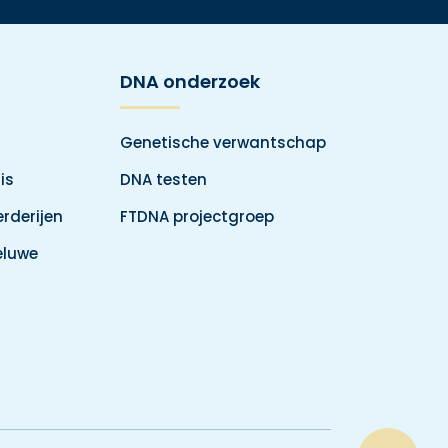
DNA onderzoek
Genetische verwantschap
is
DNA testen
rderijen
FTDNA projectgroep
eluwe
Top