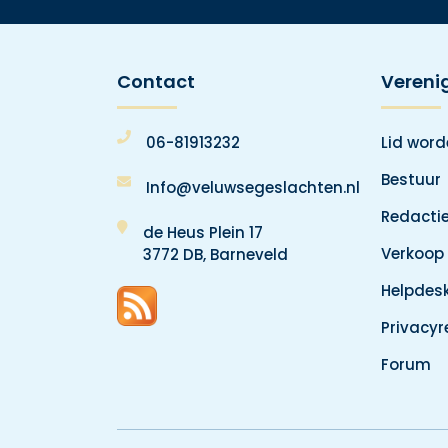
Contact
Vereni
06-81913232
Lid wor
Bestuur
Info@veluwsegeslachten.nl
Redacti
de Heus Plein 17
Verkoop
3772 DB, Barneveld
Helpdes
Privacy
Forum