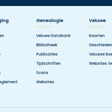
ging
Genealogie
Veluwe
den
Veluwe Databank
Kaarten
Bibliotheek
Geschieden
e
Publicaties
Veluwse boe
Tijdschriften
Websites V
k
Scans
reglement
Websites