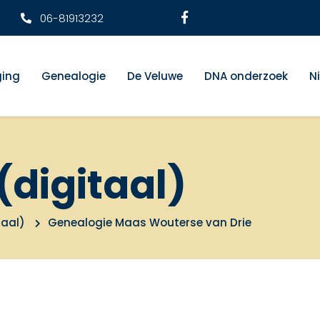
06-81913232
ging
Genealogie
De Veluwe
DNA onderzoek
N
(digitaal)
taal)
Genealogie Maas Wouterse van Drie