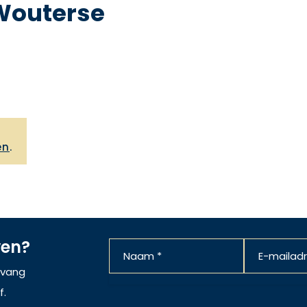
Wouterse
,
en
.
ven?
ntvang
f.