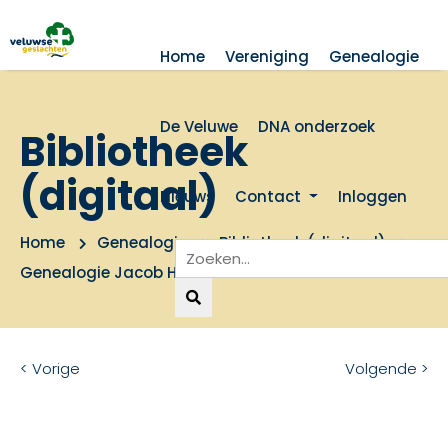
Home
Vereniging
Genealogie
De Veluwe
DNA onderzoek
Bibliotheek
(digitaal)
Nieuws
Contact
Inloggen
Home
Genealogie
Bibliotheek (digitaal)
Genealogie Jacob Hendrixen Schoonderbeek
< Vorige
Volgende >