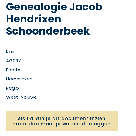
Genealogie Jacob
Hendrixen
Schoonderbeek
Kast
AG097
Plaats
Hoevelaken
Regio
West-Veluwe
Als lid kun je dit document inzien,
maar dan moet je wel
eerst inloggen
.