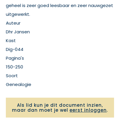
geheel is zeer goed leesbaar en zeer nauwgezet
uitgewerkt.
Auteur
Dhr Jansen
Kast
Dig-044
Pagina's
150-250
Soort
Genealogie
Als lid kun je dit document inzien,
maar dan moet je wel
eerst inloggen
.