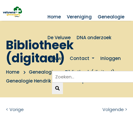
Home
Vereniging
Genealogie
De Veluwe
DNA onderzoek
Bibliotheek
(digitaal)
Nieuws
Contact
Inloggen
Home
Genealogie
Bibliotheek (digitaal)
Genealogie Hendrik Jansen - map 2
< Vorige
Volgende >