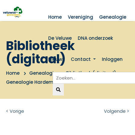
Home
Vereniging
Genealogie
De Veluwe
DNA onderzoek
Bibliotheek
(digitaal)
Nieuws
Contact
Inloggen
Home
Genealogie
Bibliotheek (digitaal)
Genealogie Hardeman 1550-2003
< Vorige
Volgende >