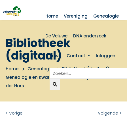
Home
Vereniging
Genealogie
De Veluwe
DNA onderzoek
Bibliotheek
(digitaal)
Nieuws
Contact
Inloggen
Home
Genealogie
Bibliotheek (digitaal)
Genealogie en Kwartierstaten Griekspoor en Van
der Horst
< Vorige
Volgende >