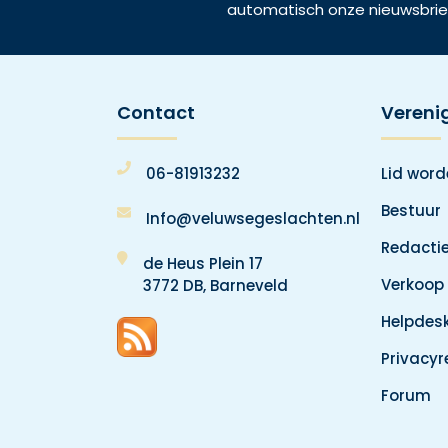
automatisch onze nieuwsbrie
Contact
Vereni
06-81913232
Lid wor
Bestuur
Info@veluwsegeslachten.nl
Redacti
de Heus Plein 17
Verkoop
3772 DB, Barneveld
Helpdes
Privacy
Forum