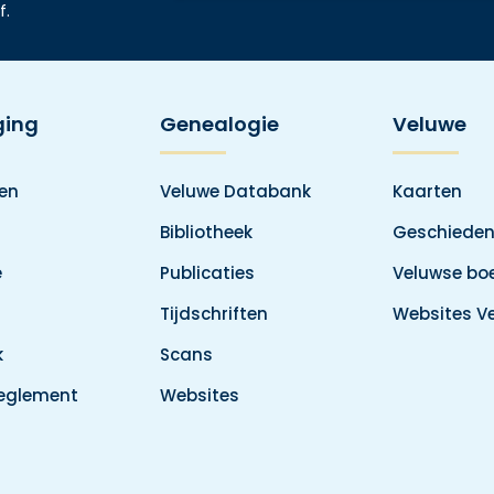
f.
ging
Genealogie
Veluwe
den
Veluwe Databank
Kaarten
Bibliotheek
Geschieden
e
Publicaties
Veluwse boe
Tijdschriften
Websites V
k
Scans
reglement
Websites