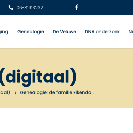
06-81913232
ging
Genealogie
De Veluwe
DNA onderzoek
N
(digitaal)
taal)
Genealogie: de familie Eikendal.