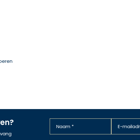
oeren
ven?
ntvang