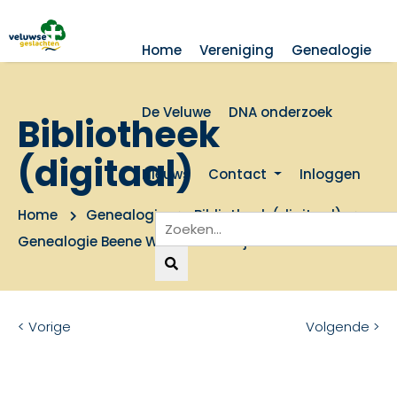
Home
Vereniging
Genealogie
De Veluwe
DNA onderzoek
Bibliotheek
(digitaal)
Nieuws
Contact
Inloggen
Home
Genealogie
Bibliotheek (digitaal)
Genealogie Beene Wijnen en Aaltje Peters
< Vorige
Volgende >