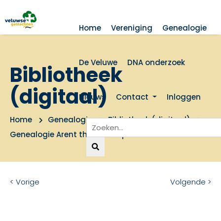
Home
Vereniging
Genealogie
De Veluwe
DNA onderzoek
Bibliotheek
(digitaal)
Nieuws
Contact
Inloggen
Home
Genealogie
Bibliotheek (digitaal)
Genealogie Arent thoe Boecop
< Vorige
Volgende >