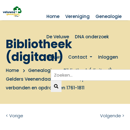
Home
Vereniging
Genealogie
De Veluwe
DNA onderzoek
Bibliotheek
(digitaal)
Nieuws
Contact
Inloggen
Home
Genealogie
Bibliotheek (digitaal)
Gelders Veenendaal, Bovenbuurt, protocol van
verbanden en opdrachten 1761-1811
< Vorige
Volgende >