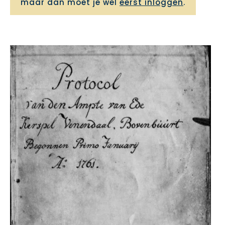
maar dan moet je wel
eerst inloggen
.