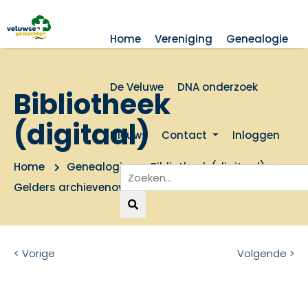
Home
Vereniging
Genealogie
De Veluwe
DNA onderzoek
Bibliotheek
(digitaal)
Nieuws
Contact
Inloggen
Home
Genealogie
Bibliotheek (digitaal)
Gelders archievenoverzicht
< Vorige
Volgende >