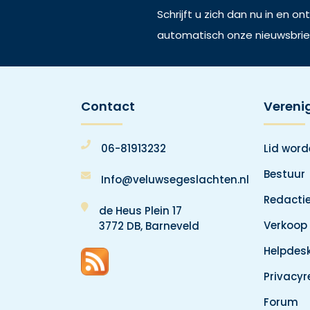
Schrijft u zich dan nu in en o
automatisch onze nieuwsbrie
Contact
Vereni
06-81913232
Lid wor
Bestuur
Info@veluwsegeslachten.nl
Redacti
de Heus Plein 17
Verkoop
3772 DB, Barneveld
Helpdes
Privacy
Forum