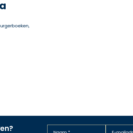
ia
n burgerboeken,
ven?