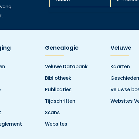
ntvang
f.
ging
Genealogie
Veluwe
den
Veluwe Databank
Kaarten
Bibliotheek
Geschieden
e
Publicaties
Veluwse boe
Tijdschriften
Websites V
k
Scans
reglement
Websites