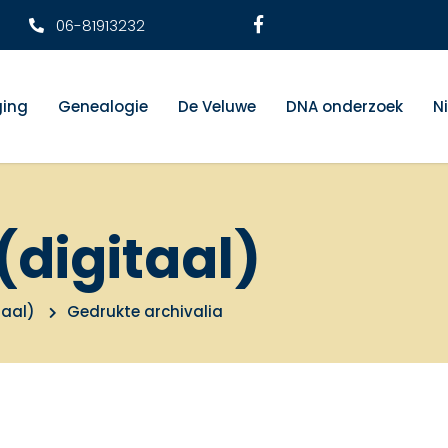
06-81913232
ging
Genealogie
De Veluwe
DNA onderzoek
N
(digitaal)
taal)
Gedrukte archivalia