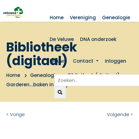
Home
Vereniging
Genealogie
De Veluwe
DNA onderzoek
Bibliotheek
(digitaal)
Nieuws
Contact
Inloggen
Home
Genealogie
Bibliotheek (digitaal)
Garderen....baken in het groen
< Vorige
Volgende >