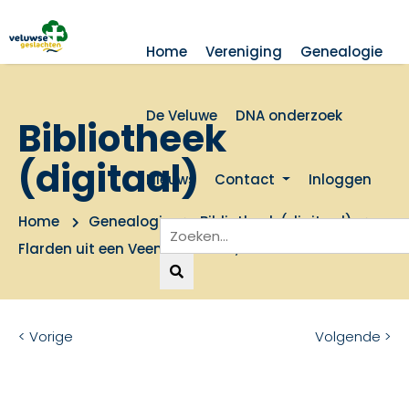
Home
Vereniging
Genealogie
De Veluwe
DNA onderzoek
Bibliotheek
(digitaal)
Nieuws
Contact
Inloggen
Home
Genealogie
Bibliotheek (digitaal)
Flarden uit een Veens verleden, deel II
< Vorige
Volgende >