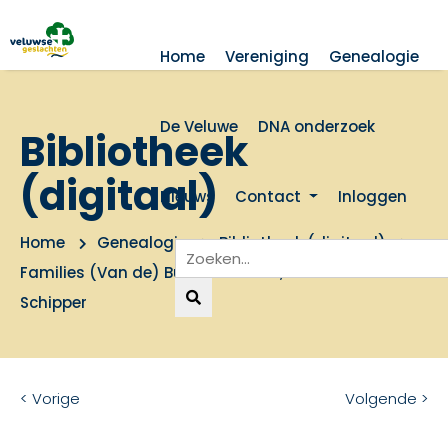
Home
Vereniging
Genealogie
De Veluwe
DNA onderzoek
Bibliotheek
(digitaal)
Nieuws
Contact
Inloggen
Home
Genealogie
Bibliotheek (digitaal)
Families (Van de) Bunte, Verkade, Westerink en
Schipper
< Vorige
Volgende >