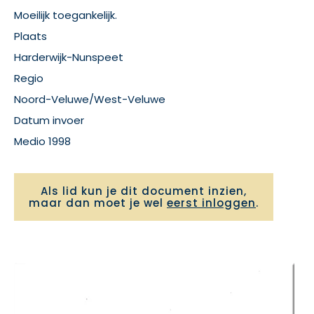
Moeilijk toegankelijk.
Plaats
Harderwijk-Nunspeet
Regio
Noord-Veluwe/West-Veluwe
Datum invoer
Medio 1998
Als lid kun je dit document inzien,
maar dan moet je wel
eerst inloggen
.