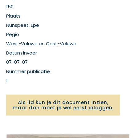
150
Plaats
Nunspeet, Epe
Regio
West-Veluwe en Oost-Veluwe
Datum invoer
07-07-07
Nummer publicatie
1
Als lid kun je dit document inzien,
maar dan moet je wel
eerst inloggen
.