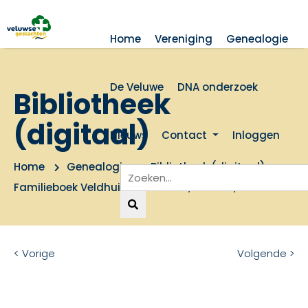
Home
Vereniging
Genealogie
De Veluwe
DNA onderzoek
Bibliotheek
(digitaal)
Nieuws
Contact
Inloggen
Home
Genealogie
Bibliotheek (digitaal)
Familieboek Veldhuis, van Sloten, Slooten, van Essen
< Vorige
Volgende >