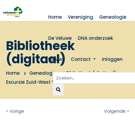
Home
Vereniging
Genealogie
De Veluwe
DNA onderzoek
Bibliotheek
(digitaal)
Nieuws
Contact
Inloggen
Home
Genealogie
Bibliotheek (digitaal)
Excursie Zuid-West Veluwe
< Vorige
Volgende >