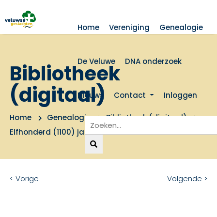
Home
Vereniging
Genealogie
De Veluwe
DNA onderzoek
Bibliotheek
(digitaal)
Nieuws
Contact
Inloggen
Home
Genealogie
Bibliotheek (digitaal)
Elfhonderd (1100) jaren Vaassen
< Vorige
Volgende >