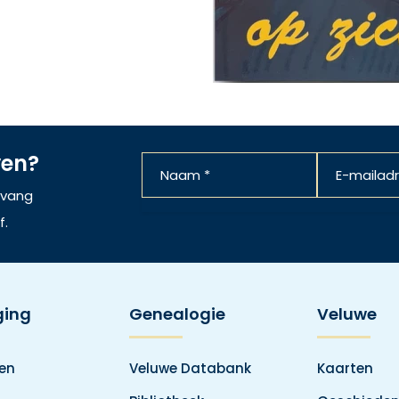
ven?
ntvang
f.
ging
Genealogie
Veluwe
den
Veluwe Databank
Kaarten