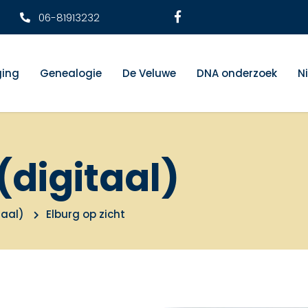
06-81913232
ging
Genealogie
De Veluwe
DNA onderzoek
N
(digitaal)
taal)
Elburg op zicht