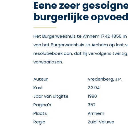
Eene zeer gesoign
burgerlijke opvoe
Het Burgerweeshuis te Arnhem 1742-1856. In
van het Burgerweeshuis te Arnhem op last v
resolutieboek aan, dat hij vervolgens twintig
verwaarlozen.
Auteur
Vredenberg, J.P.
Kast
2.3.04
Jaar van uitgifte
1990
Pagina's
352
Plaats
Arnhem
Regio
Zuid-Veluwe