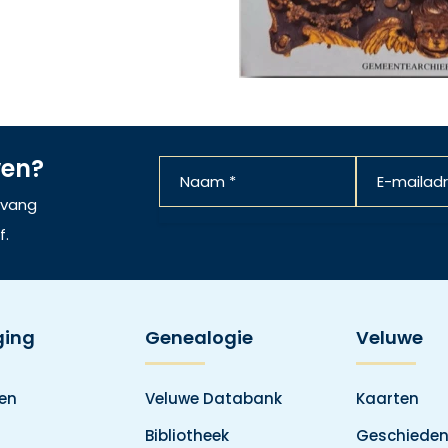
ven?
ntvang
f.
ging
Genealogie
Veluwe
den
Veluwe Databank
Kaarten
Bibliotheek
Geschieden