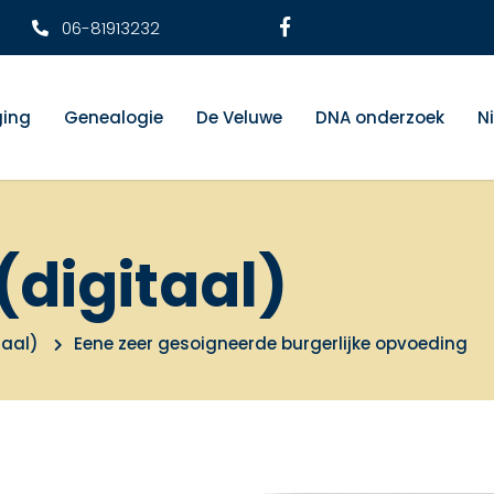
06-81913232
ging
Genealogie
De Veluwe
DNA onderzoek
N
(digitaal)
taal)
Eene zeer gesoigneerde burgerlijke opvoeding