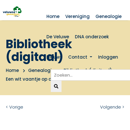
Home
Vereniging
Genealogie
De Veluwe
DNA onderzoek
Bibliotheek
(digitaal)
Nieuws
Contact
Inloggen
Home
Genealogie
Bibliotheek (digitaal)
Een wit vaantje op de Brink
< Vorige
Volgende >