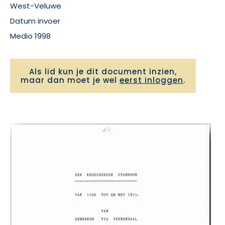
West-Veluwe
Datum invoer
Medio 1998
Als lid kun je dit document inzien,
maar dan moet je wel
eerst inloggen
.