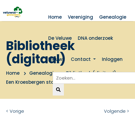
Home
Vereniging
Genealogie
De Veluwe
DNA onderzoek
Bibliotheek
(digitaal)
Nieuws
Contact
Inloggen
Home
Genealogie
Bibliotheek (digitaal)
Een Kroesbergen stamboom 1708-1975
< Vorige
Volgende >