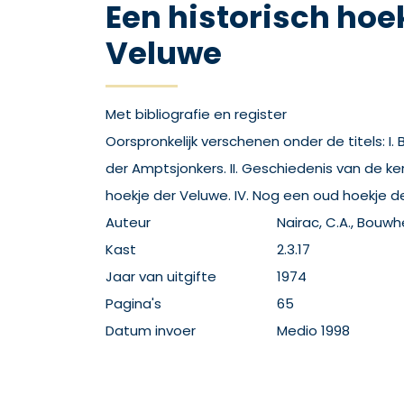
Een historisch hoe
Veluwe
Met bibliografie en register
Oorspronkelijk verschenen onder de titels: I.
der Amptsjonkers. II. Geschiedenis van de kerk
hoekje der Veluwe. IV. Nog een oud hoekje d
Auteur
Nairac, C.A., Bouwhe
Kast
2.3.17
Jaar van uitgifte
1974
Pagina's
65
Datum invoer
Medio 1998