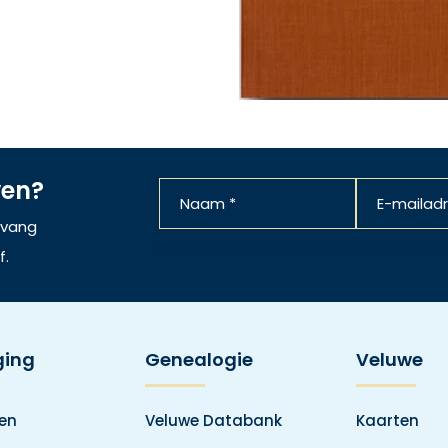
ven?
ntvang
f.
ging
Genealogie
Veluwe
den
Veluwe Databank
Kaarten