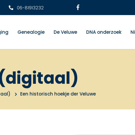
06-81913232
ging
Genealogie
De Veluwe
DNA onderzoek
N
(digitaal)
taal)
Een historisch hoekje der Veluwe