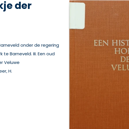
kje der
 Barneveld onder de regering
 te Barneveld. III. Een oud
er Veluwe
er, H.