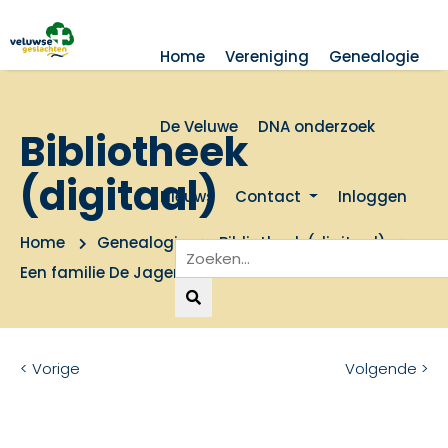
Home
Vereniging
Genealogie
De Veluwe
DNA onderzoek
Bibliotheek
(digitaal)
Nieuws
Contact
Inloggen
Home
Genealogie
Bibliotheek (digitaal)
Een familie De Jager uit Voorthuizen
< Vorige
Volgende >