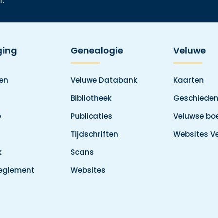
f.
ging
Genealogie
Veluwe
den
Veluwe Databank
Kaarten
Bibliotheek
Geschieden
e
Publicaties
Veluwse boe
Tijdschriften
Websites V
k
Scans
reglement
Websites