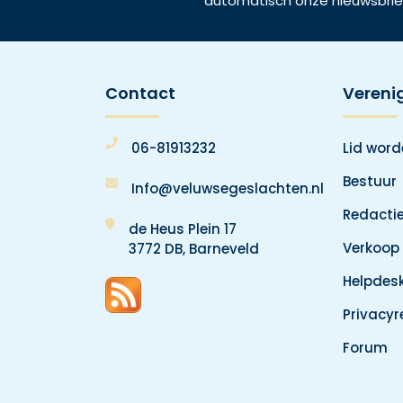
automatisch onze nieuwsbrie
Contact
Vereni
06-81913232
Lid wor
Bestuur
Info@veluwsegeslachten.nl
Redacti
de Heus Plein 17
Verkoop
3772 DB, Barneveld
Helpdes
Privacy
Forum