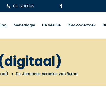
06-81913232
ging
Genealogie
De Veluwe
DNA onderzoek
N
(digitaal)
taal)
Ds. Johannes Acronius van Buma