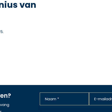
nius van
5.
ven?
ntvang