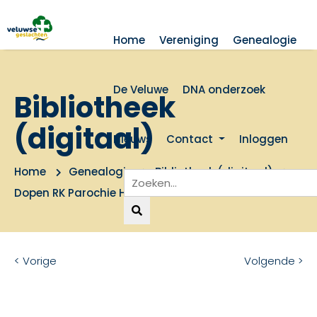
Home
Vereniging
Genealogie
De Veluwe
DNA onderzoek
Bibliotheek
(digitaal)
Nieuws
Contact
Inloggen
Home
Genealogie
Bibliotheek (digitaal)
Dopen RK Parochie Hamersveld 1695-1811
< Vorige
Volgende >