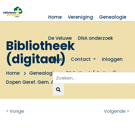
Home
Vereniging
Genealogie
De Veluwe
DNA onderzoek
Bibliotheek
(digitaal)
Nieuws
Contact
Inloggen
Home
Genealogie
Bibliotheek (digitaal)
Dopen Geref. Gem. Amersfoort 1579-1811
< Vorige
Volgende >