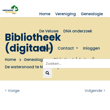
Home
Vereniging
Genealogie
De Veluwe
DNA onderzoek
Bibliotheek
(digitaal)
Nieuws
Contact
Inloggen
Home
Genealogie
Bibliotheek (digitaal)
De watersnood te Nijkerk in januari 1916
< Vorige
Volgende >