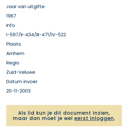
Jaar van uitgifte
1967
Info
I-597/II-434/III-471/IV-522
Plaats
Arnhem
Regio
Zuid-Veluwe
Datum invoer
20-11-2003
Als lid kun je dit document inzien,
maar dan moet je wel
eerst inloggen
.