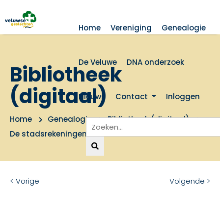
Home
Vereniging
Genealogie
De Veluwe
DNA onderzoek
Bibliotheek
(digitaal)
Nieuws
Contact
Inloggen
Home
Genealogie
Bibliotheek (digitaal)
De stadsrekeningen van Arnhem XV
< Vorige
Volgende >