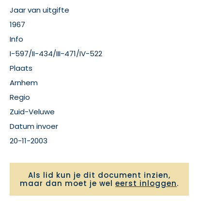
Jaar van uitgifte
1967
Info
I-597/II-434/III-471/IV-522
Plaats
Arnhem
Regio
Zuid-Veluwe
Datum invoer
20-11-2003
Als lid kun je dit document inzien,
maar dan moet je wel
eerst inloggen
.