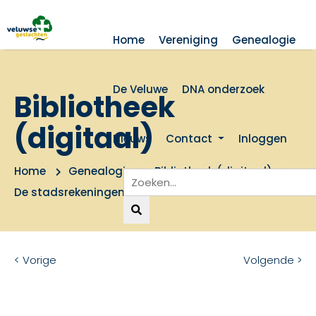
Home
Vereniging
Genealogie
De Veluwe
DNA onderzoek
Bibliotheek
(digitaal)
Nieuws
Contact
Inloggen
Home
Genealogie
Bibliotheek (digitaal)
De stadsrekeningen van Arnhem V
< Vorige
Volgende >