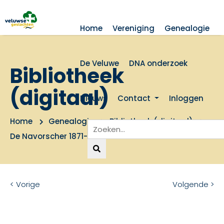
Home
Vereniging
Genealogie
De Veluwe
DNA onderzoek
Bibliotheek
(digitaal)
Nieuws
Contact
Inloggen
Home
Genealogie
Bibliotheek (digitaal)
De Navorscher 1871-1899
< Vorige
Volgende >