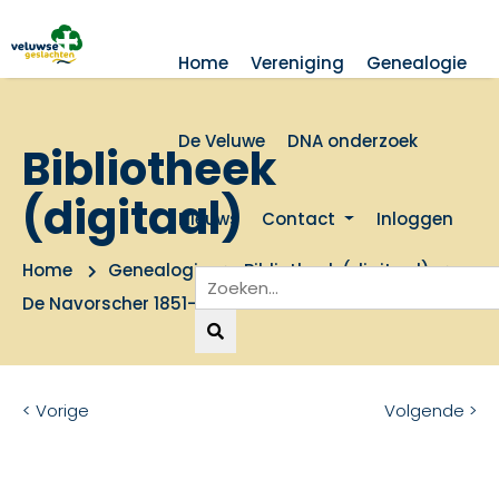
Home
Vereniging
Genealogie
De Veluwe
DNA onderzoek
Bibliotheek
(digitaal)
Nieuws
Contact
Inloggen
Home
Genealogie
Bibliotheek (digitaal)
De Navorscher 1851-1870
< Vorige
Volgende >