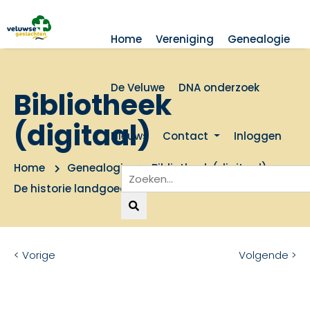
Home
Vereniging
Genealogie
De Veluwe
DNA onderzoek
Bibliotheek
(digitaal)
Nieuws
Contact
Inloggen
Home
Genealogie
Bibliotheek (digitaal)
De historie landgoed IJsselstein
< Vorige
Volgende >