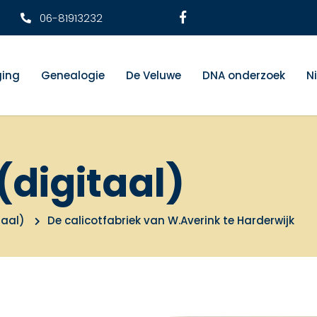
06-81913232
ging
Genealogie
De Veluwe
DNA onderzoek
N
(digitaal)
taal)
De calicotfabriek van W.Averink te Harderwijk