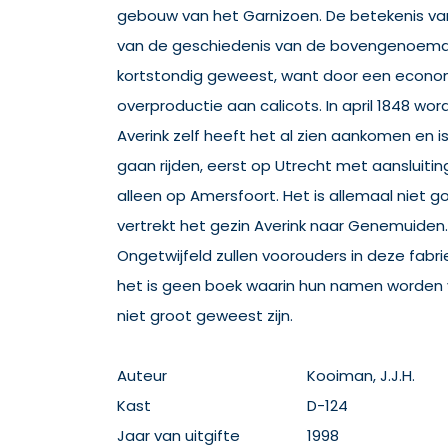
gebouw van het Garnizoen. De betekenis van
van de geschiedenis van de bovengenoemde 
kortstondig geweest, want door een economi
overproductie aan calicots. In april 1848 wor
Averink zelf heeft het al zien aankomen en i
gaan rijden, eerst op Utrecht met aansluiting
alleen op Amersfoort. Het is allemaal niet 
vertrekt het gezin Averink naar Genemuiden.
Ongetwijfeld zullen voorouders in deze fabr
het is geen boek waarin hun namen worden v
niet groot geweest zijn.
Auteur
Kooiman, J.J.H.
Kast
D-124
Jaar van uitgifte
1998