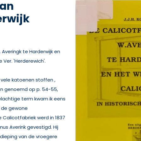
van
erwijk
. Averingk te Harderwijk en
 Ver. 'Herderewich'.
 vele katoenen stoffen ,
den genoemd op p. 54-55,
selachtige term kwam ik eens
an de gewone
Calicotfabriek werd in 1837
us Averink gevestigd. Hij
dieping van de vroegere