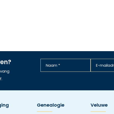
ven?
ntvang
f.
ging
Genealogie
Veluwe