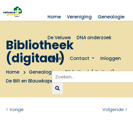
Home
Vereniging
Genealogie
De Veluwe
DNA onderzoek
Bibliotheek
(digitaal)
Nieuws
Contact
Inloggen
Home
Genealogie
Bibliotheek (digitaal)
De Bilt en Blauwkapel dtb boeken
< Vorige
Volgende >