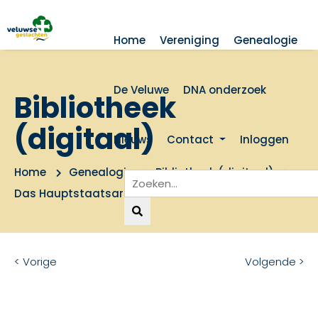
Home
Vereniging
Genealogie
De Veluwe
DNA onderzoek
Bibliotheek
(digitaal)
Nieuws
Contact
Inloggen
Home
Genealogie
Bibliotheek (digitaal)
Das Hauptstaatsarchiv Dusseldorf
< Vorige
Volgende >