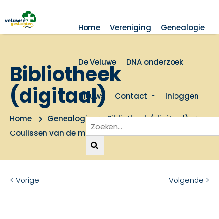
Home
Vereniging
Genealogie
De Veluwe
DNA onderzoek
Bibliotheek
(digitaal)
Nieuws
Contact
Inloggen
Home
Genealogie
Bibliotheek (digitaal)
Coulissen van de macht
< Vorige
Volgende >