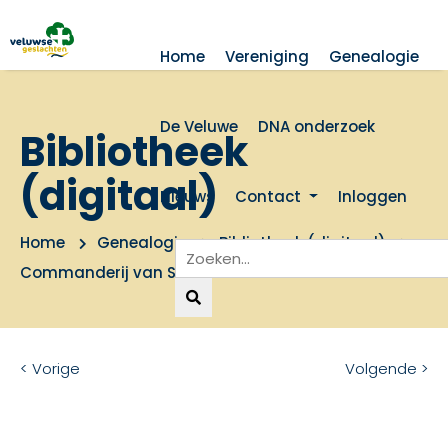
Home
Vereniging
Genealogie
De Veluwe
DNA onderzoek
Bibliotheek
(digitaal)
Nieuws
Contact
Inloggen
Home
Genealogie
Bibliotheek (digitaal)
Commanderij van St.Jan te Arnhem
< Vorige
Volgende >