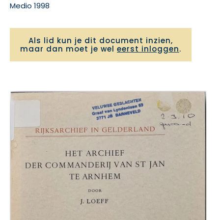
Medio 1998
Als lid kun je dit document inzien,
maar dan moet je wel
eerst inloggen
.