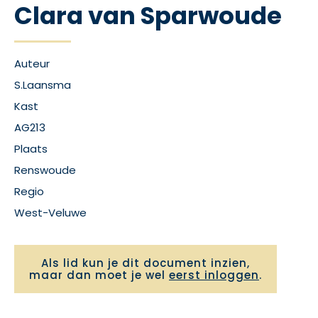
Clara van Sparwoude
Auteur
S.Laansma
Kast
AG213
Plaats
Renswoude
Regio
West-Veluwe
Als lid kun je dit document inzien,
maar dan moet je wel
eerst inloggen
.