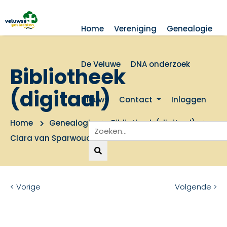
Home
Vereniging
Genealogie
De Veluwe
DNA onderzoek
Bibliotheek
(digitaal)
Nieuws
Contact
Inloggen
Home
Genealogie
Bibliotheek (digitaal)
Clara van Sparwoude
< Vorige
Volgende >