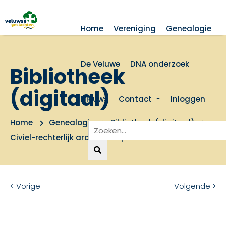
Home
Vereniging
Genealogie
De Veluwe
DNA onderzoek
Bibliotheek
(digitaal)
Nieuws
Contact
Inloggen
Home
Genealogie
Bibliotheek (digitaal)
Civiel-rechterlijk archief: dorp Barneveld 1675-1811
< Vorige
Volgende >