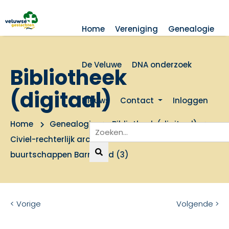
Home
Vereniging
Genealogie
De Veluwe
DNA onderzoek
Bibliotheek
(digitaal)
Nieuws
Contact
Inloggen
Home
Genealogie
Bibliotheek (digitaal)
Civiel-rechterlijk archief Barneveld 1675-1811:
buurtschappen Barneveld (3)
< Vorige
Volgende >