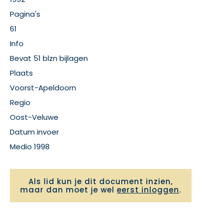
Pagina's
61
Info
Bevat 51 blzn bijlagen
Plaats
Voorst-Apeldoorn
Regio
Oost-Veluwe
Datum invoer
Medio 1998
Als lid kun je dit document inzien,
maar dan moet je wel
eerst inloggen
.