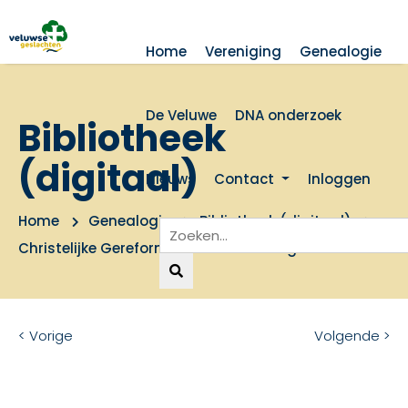
Home
Vereniging
Genealogie
De Veluwe
DNA onderzoek
Bibliotheek
(digitaal)
Nieuws
Contact
Inloggen
Home
Genealogie
Bibliotheek (digitaal)
Christelijke Gereformeerde Kerk in Teuge
< Vorige
Volgende >