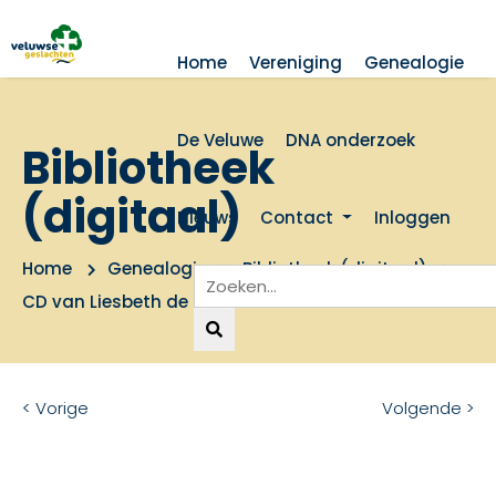
Home
Vereniging
Genealogie
De Veluwe
DNA onderzoek
Bibliotheek
(digitaal)
Nieuws
Contact
Inloggen
Home
Genealogie
Bibliotheek (digitaal)
CD van Liesbeth de Man
< Vorige
Volgende >