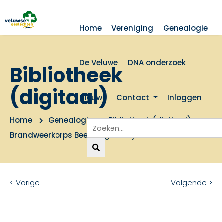
Home
Vereniging
Genealogie
De Veluwe
DNA onderzoek
Bibliotheek
(digitaal)
Nieuws
Contact
Inloggen
Home
Genealogie
Bibliotheek (digitaal)
Brandweerkorps Beekbergen 75 jaar
< Vorige
Volgende >